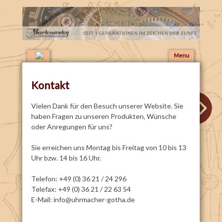
Skip
Menu
Main
to
menu
content
Kontakt
Post
Vielen Dank für den Besuch unserer Website. Sie
haben Fragen zu unseren Produkten, Wünsche
navigation
oder Anregungen für uns?
Sie erreichen uns Montag bis Freitag von 10 bis 13
Uhr bzw. 14 bis 16 Uhr.
Telefon: +49 (0) 36 21 / 24 296
Telefax: +49 (0) 36 21 / 22 63 54
E-Mail: info@uhrmacher-gotha.de