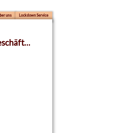
ber uns
Lockdown Service
eschäft…