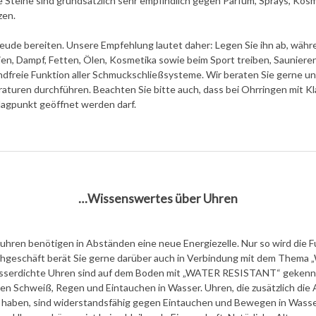
e Steine sind grundsätzlich sehr empfindlich gegen Parfüm, Sprays, Kos
zen.
reude bereiten. Unsere Empfehlung lautet daher: Legen Sie ihn ab, wäh
en, Dampf, Fetten, Ölen, Kosmetika sowie beim Sport treiben, Saunieren
ndfreie Funktion aller Schmuckschließsysteme. Wir beraten Sie gerne u
aturen durchführen. Beachten Sie bitte auch, dass bei Ohrringen mit K
lagpunkt geöffnet werden darf.
…Wissenswertes über Uhren
uhren benötigen in Abständen eine neue Energiezelle. Nur so wird die F
achgeschäft berät Sie gerne darüber auch in Verbindung mit dem Thema 
asserdichte Uhren sind auf dem Boden mit „WATER RESISTANT“ gekennz
en Schweiß, Regen und Eintauchen in Wasser. Uhren, die zusätzlich die
r) haben, sind widerstandsfähig gegen Eintauchen und Bewegen in Wasse