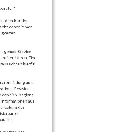
paratur?
 mit dem Kunden.
 steht daher immer
ligkeiten
eit gemäß Service-
 antiken Uhren. Eine
raussichten hierfür
lerermittlung aus.
rations-Revision
Gedanklich beginnt
e Informationen aus
urteilung des
isierbaren
aratur.
r im Sinne des