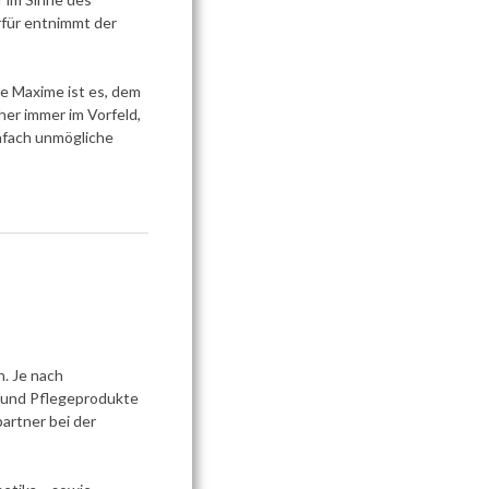
rfür entnimmt der
re Maxime ist es, dem
her immer im Vorfeld,
infach unmögliche
. Je nach
m und Pflegeprodukte
artner bei der