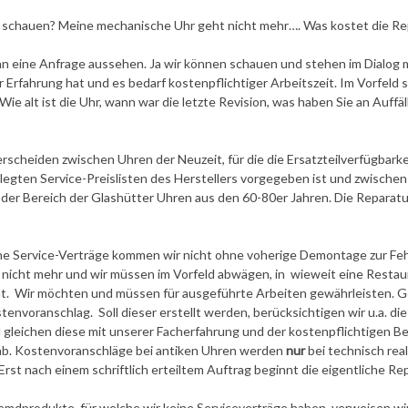
e schauen? Meine mechanische Uhr geht nicht mehr…. Was kostet die Re
ann eine Anfrage aussehen. Ja wir können schauen und stehen im Dialog
 Erfahrung hat und es bedarf kostenpflichtiger Arbeitszeit. Im Vorfeld
ie alt ist die Uhr, wann war die letzte Revision, was haben Sie an Auffäl
rscheiden zwischen Uhren der Neuzeit, für die die Ersatzteilverfügbark
egten Service-Preislisten des Herstellers vorgegeben ist und zwischen
der Bereich der Glashütter Uhren aus den 60-80er Jahren. Die Reparatu
ne Service-Verträge kommen wir nicht ohne voherige Demontage zur Feh
ft nicht mehr und wir müssen im Vorfeld abwägen, in wieweit eine Restau
hat. Wir möchten und müssen für ausgeführte Arbeiten gewährleisten. 
tenvoranschlag. Soll dieser erstellt werden, berücksichtigen wir u.a. di
gleichen diese mit unserer Facherfahrung und der kostenpflichtigen Be
ab. Kostenvoranschläge bei antiken Uhren werden
nur
bei technisch real
Erst nach einem schriftlich erteiltem Auftrag beginnt die eigentliche Rep
emdprodukte, für welche wir keine Serviceverträge haben, verweisen wi