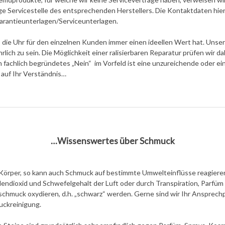
ge Servicestelle des entsprechenden Herstellers. Die Kontaktdaten hie
arantieunterlagen/Serviceunterlagen.
 die Uhr für den einzelnen Kunden immer einen ideellen Wert hat. Unse
ich zu sein. Die Möglichkeit einer ralisierbaren Reparatur prüfen wir da
n fachlich begründetes „Nein“ im Vorfeld ist eine unzureichende oder e
 auf Ihr Verständnis…
…Wissenswertes über Schmuck
Körper, so kann auch Schmuck auf bestimmte Umwelteinflüsse reagieren
lendioxid und Schwefelgehalt der Luft oder durch Transpiration, Parfü
schmuck oxydieren, d.h. „schwarz“ werden. Gerne sind wir Ihr Ansprechp
uckreinigung.