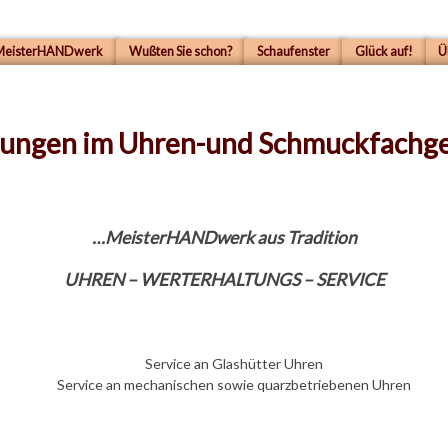
MeisterHANDwerk
Wußten Sie schon?
Schaufenster
Glück auf!
Ü
menu
stungen im Uhren-und Schmuckfachg
…MeisterHANDwerk aus Tradition
UHREN – WERTERHALTUNGS – SERVICE
Service an Glashütter Uhren
Service an mechanischen sowie quarzbetriebenen Uhren