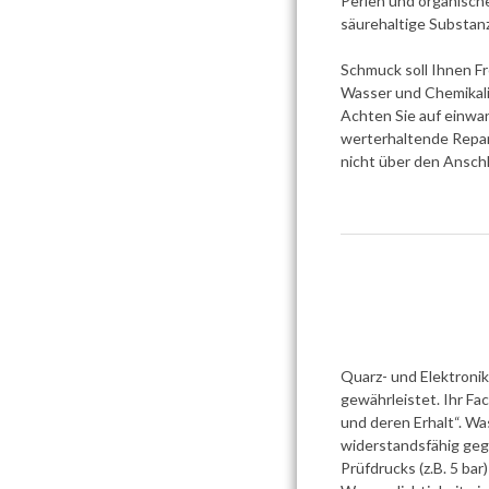
Perlen und organisch
säurehaltige Substan
Schmuck soll Ihnen F
Wasser und Chemikali
Achten Sie auf einwa
werterhaltende Repar
nicht über den Ansch
Quarz- und Elektronik
gewährleistet. Ihr F
und deren Erhalt“. W
widerstandsfähig geg
Prüfdrucks (z.B. 5 ba