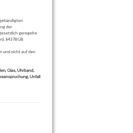
sgehändigten
ung der
gesetzlich geregelte
en). §437BGB
n und nicht auf den
en, Glas, Uhrband,
beanspruchung, Unfall