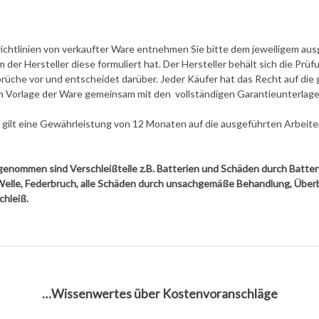
ichtlinien von verkaufter Ware entnehmen Sie bitte dem jeweiligem au
 der Hersteller diese formuliert hat. Der Hersteller behält sich die Prüf
üche vor und entscheidet darüber. Jeder Käufer hat das Recht auf die 
 Vorlage der Ware gemeinsam mit den vollständigen Garantieunterlag
n gilt eine Gewährleistung von 12 Monaten auf die ausgeführten Arbeite
enommen sind Verschleißteile z.B. Batterien und Schäden durch Batteri
Welle, Federbruch, alle Schäden durch unsachgemäße Behandlung, Über
chleiß.
…Wissenwertes über Kostenvoranschläge