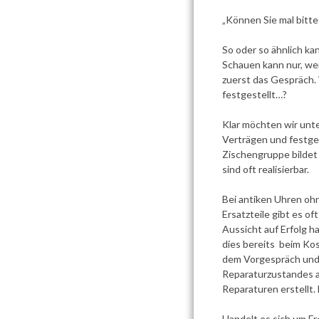
„Können Sie mal bitt
So oder so ähnlich k
Schauen kann nur, wer
zuerst das Gespräch. W
festgestellt…?
Klar möchten wir unte
Verträgen und festgel
Zischengruppe bildet 
sind oft realisierbar.
Bei antiken Uhren oh
Ersatzteile gibt es o
Aussicht auf Erfolg 
dies bereits beim Kos
dem Vorgespräch und 
Reparaturzustandes 
Reparaturen erstellt. 
Handelt es sich um Fr