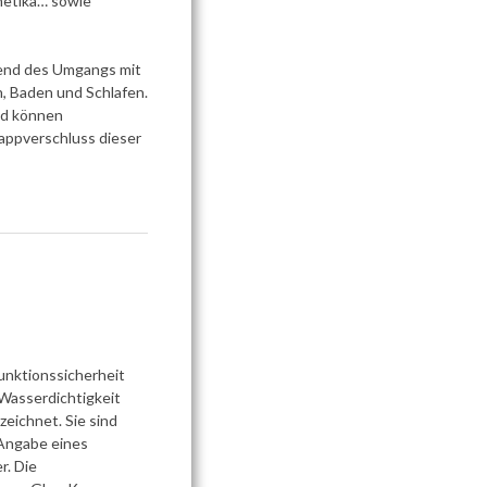
metika… sowie
rend des Umgangs mit
, Baden und Schlafen.
nd können
lappverschluss dieser
unktionssicherheit
„Wasserdichtigkeit
eichnet. Sie sind
 Angabe eines
r. Die